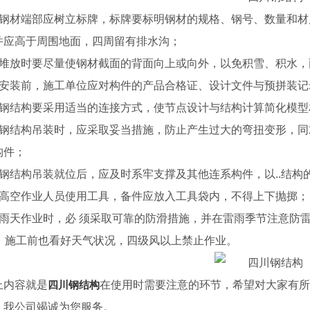
、钢材端部应树立标牌，标牌要标明钢材的规格、钢号、数量和材
并应高于周围地面，四周留有排水沟；
、堆放时要尽量使钢材截面的背面向上或向外，以免积雪、积水，
、安装前，施工单位应对构件的产品合格证、设计文件与预拼装
、钢结构要采用适当的连接方式，使节点设计与结构计算简化模型
、钢结构吊装时，应采取妥当措施，防止产生过大的弯扭变形，
构件；
、钢结构吊装就位后，应及时系牢支撑及其他连系构件，以..结构
、高空作业人员使用工具，备件应放入工具袋内，不得上下抛掷；
、雨天作业时，必 须采取可靠的防滑措施，并在雷雨季节注意防
0、施工前也看好天气状况，四级风以上禁止作业。
光焊
四川液压数控剪板机
成都p
上内容就是
四川钢结构
在使用时需要注意的环节，希望对大家有所
，我公司竭诚为您服务。