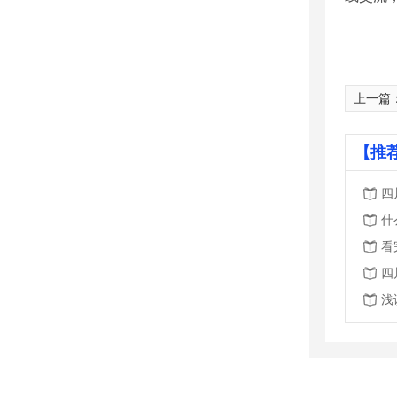
上一篇
【推
四
什
看
四
浅