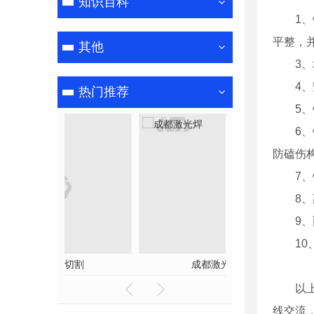
知识百科
1
平整，
其他
3
4
热门推荐
5
6
防磕伤
7
8
9
1
成都水刀切割
成都激
以
线交流