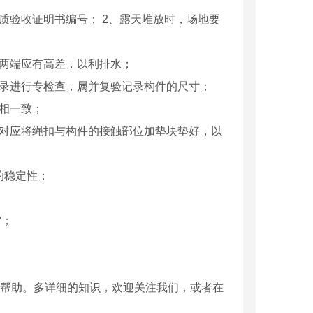
质验收证明书编号； 2、露天堆放时，场地要
两端应有高差，以利排水；
记录进行专检查，属并复验记录构件的尺寸；
相一致；
同对应将绳扣与构件的接触部位加垫块垫好，以
的稳定性；
雷；
c模具厂家
四川pc模具
帮助。多详细的知识，欢迎关注我们，或者在