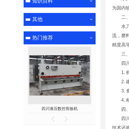
知识百科
为国内
二
其他
水
流，磨
热门推荐
精度高
三
四
1
2
3
4
焊
四川液压数控剪板机
成都pc
四
四
技术还