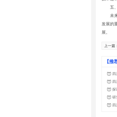
五
未
发展的
展。
上一篇
【推
四
四
探
研
四