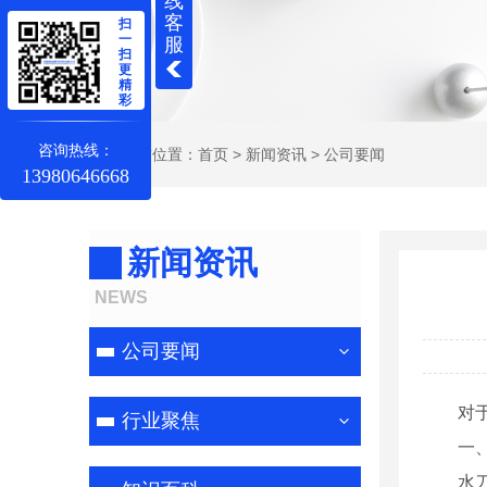
线
客
扫
一
服
扫
更
精
彩
咨询热线：
当前位置：
首页
>
新闻资讯
>
公司要闻
13980646668
新闻资讯
NEWS
公司要闻
对
行业聚焦
一
水