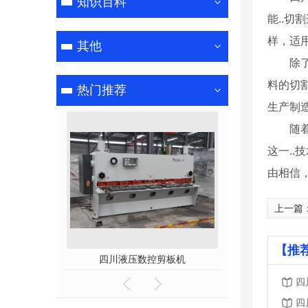
知识百科
能..
样，适
其他
除
料的切
热门推荐
生产制
随
这一.
由相信
上一篇
【推
焊
四川液压数控剪板机
成都pc
四
四