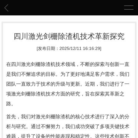
四川激光剑栅除渣机技术革新探究
[发布日期：2025/12/11 16:16:29]
在四川激光剑栅除渣机技术领域，不断的探索与创新一直
是我们不懈追求的目标。为了更好地满足客户需求，我们
团队一直致力于技术的升级与更新。近期，我们进行了一
项激光剑栅除渣机技术方面的研究，旨在探索其革新之
路。
首先，我们对激光剑栅除渣机的核心技术进行了深入的分
析与研究。通过不懈努力，我们成功突破了多项关键技术
难题，提升了设备的性能表现和稳定性。这些技术创新不