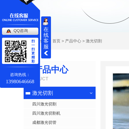
在
QQ咨询
线
客
当前位置：
首页
>
产品中心
>
激光切割
扫
一
服
扫
更
精
彩
产品中心
咨询热线：
PRODUCT
13980646668
激光切割
四川激光切割
四川激光切割机
成都激光切管