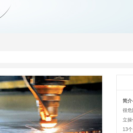
简介
很危
立操
13