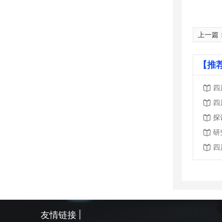
上一篇
【推
四
四
探
研
四
友情链接