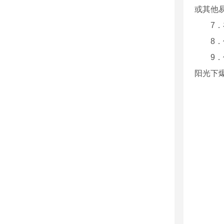
或其他
7
8
9
阳光下