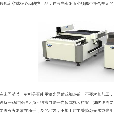
．按规定穿戴好劳动防护用品，在激光束附近必须佩带符合规定的
．在未弄清某一材料是否能用激光照射或加热前，不要对其加工
．设备开动时操作人员不得擅自离开岗位或托人待管，如的确需
．要将灭火器放在随手可及的地方；不加工时要关掉激光器或光