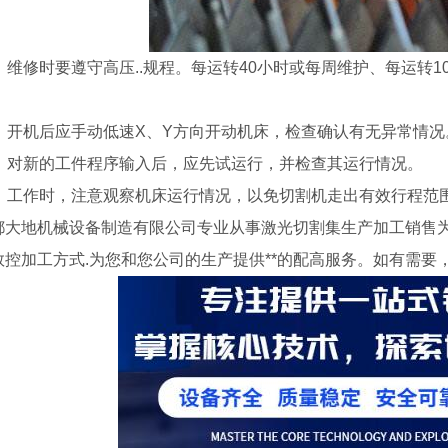
0．维修时要遵守高压..规程。每运转40小时或每周维护、每运转
1．开机后应手动低速X、Y方向开动机床，检查确认有无异常情况
2．对新的工件程序输入后，应先试运行，并检查其运行情况。
3．工作时，注意观察机床运行情况，以免切割机走出有效行程范
都大地机械设备制造有限公司专业从事激光切割集生产加工销售
控加工方式.为您和您公司的生产提供**的配高服务。如有需要，可致