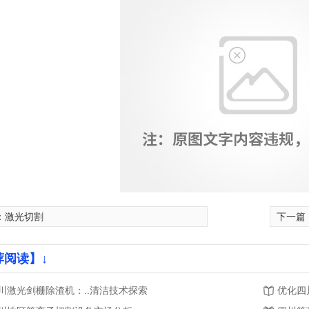
：
激光切割
下一篇
荐阅读】↓
川激光剑栅除渣机：..清洁技术探索
优化四