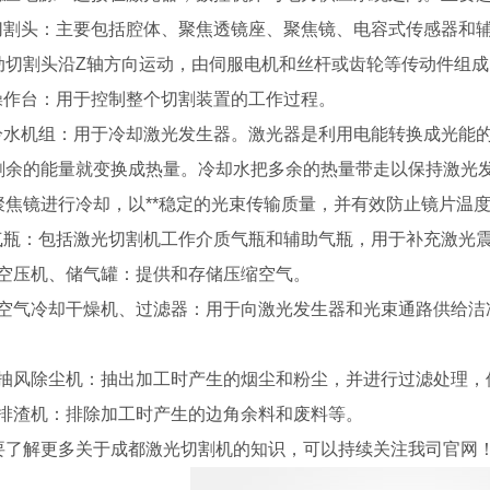
)切割头：主要包括腔体、聚焦透镜座、聚焦镜、电容式传感器和
动切割头沿Z轴方向运动，由伺服电机和丝杆或齿轮等传动件组成
)操作台：用于控制整个切割装置的工作过程。
)冷水机组：用于冷却激光发生器。激光器是利用电能转换成光能
，剩余的能量就变换成热量。冷却水把多余的热量带走以保持激光
聚焦镜进行冷却，以**稳定的光束传输质量，并有效防止镜片温
)气瓶：包括激光切割机工作介质气瓶和辅助气瓶，用于补充激光
0)空压机、储气罐：提供和存储压缩空气。
1)空气冷却干燥机、过滤器：用于向激光发生器和光束通路供给
2)抽风除尘机：抽出加工时产生的烟尘和粉尘，并进行过滤处理
3)排渣机：排除加工时产生的边角余料和废料等。
要了解更多关于成都激光切割机的知识，可以持续关注我司官网