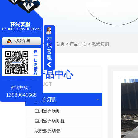
在
QQ咨询
当前位置：
首页
>
产品中心
>
激光切割
线
客
扫
一
服
扫
更
精
产品中心
彩
PRODUCT
咨询热线：
13980646668
激光切割
四川激光切割
四川激光切割机
成都激光切管