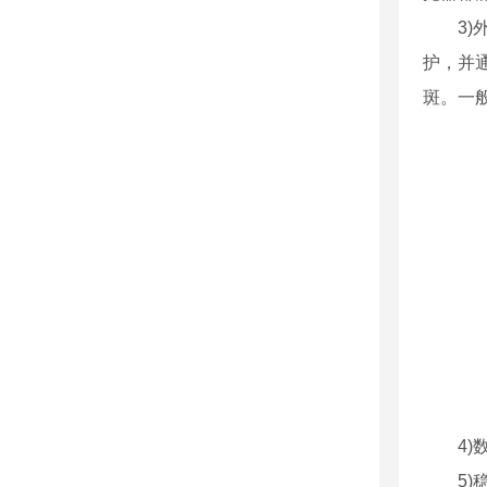
3
护，并
斑。一般
4
5