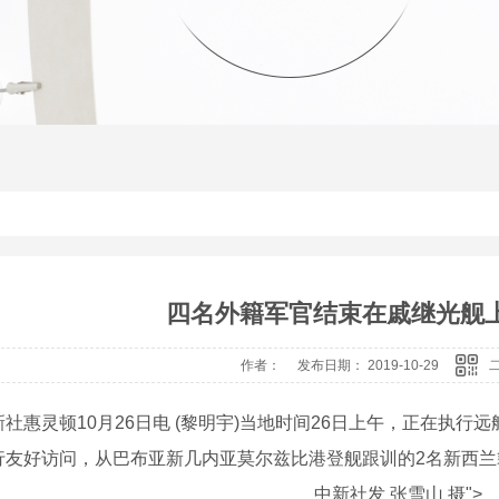
四名外籍军官结束在戚继光舰
作者： 发布日期： 2019-10-29
惠灵顿10月26日电 (黎明宇)当地时间26日上午，正在执行
行友好访问，从巴布亚新几内亚莫尔兹比港登舰跟训的2名新西兰
中新社发 张雪山 摄">