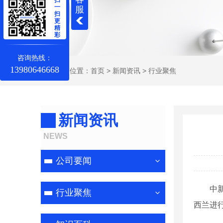
一
服
扫
更
精
彩
咨询热线：
13980646668
当前位置：
首页
>
新闻资讯
>
行业聚焦
新闻资讯
NEWS
公司要闻
中新社
行业聚焦
西兰进