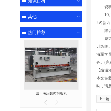
知识百科
资
10月
其他
2名新
跟训期
热门推荐
戚继光
训练舰
海军学
务。(完)
【编辑:
本文转
响，请
焊
四川液压数控剪板机
成都pc
上一篇