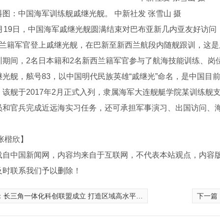
料图：中国海军训练舰戚继光舰。 中新社发 张雪山 摄
19日，中国海军戚继光舰圆满结束对巴布亚新几内亚友好访问
西兰籍军官登上戚继光舰，在巴新至新西兰航段内随舰跟训，这是
间，2名日本籍和2名新西兰籍军官参与了航海技能训练、岗
舰，舷号83，以中国明代民族英雄“戚继光”命名，是中国目前
。该舰于2017年2月正式入列，隶属海军大连舰艇学院某训练舰
员和官兵完成近远海实习任务，还可承担军事演习、出国访问、
张楷欣】
载自中国新闻网，内容均来自于互联网，不代表本站观点，内容
及时联系我们予以删除！
模具厂家
四川pc模具
：
长三角一体化科创联盟成立 打造区域高水平科创共同体
下一篇